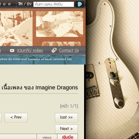
ฬ
อ
ฮ
TH
/
EN
ร
รวมคลิป video
Contact Us
 where the bittersweet harmony of music surround you
ะ เนื้อเพลง ของ Imagine Dragons
[หน้า 1/1]
< Prev
Last >>
Next >
views
เพิ่มเมื่อ