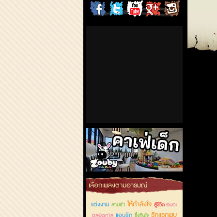
ChordCafe
ChordCafe
ChordCafe
ChordCafe
ChordCafe
on
on
Channel
Google+
Photo
Facebook
Twitter
on IG
คาเฟ่เด็กลำลูกกา
เลือกเพลงตามอารมณ์
ให้กำลังใจ
แต่งงาน
สามช่า
อมตะ
สู้ชีวิต
รักแรกพบ
แอบรัก
ตลอดกาล
ซึ้งกินใจ