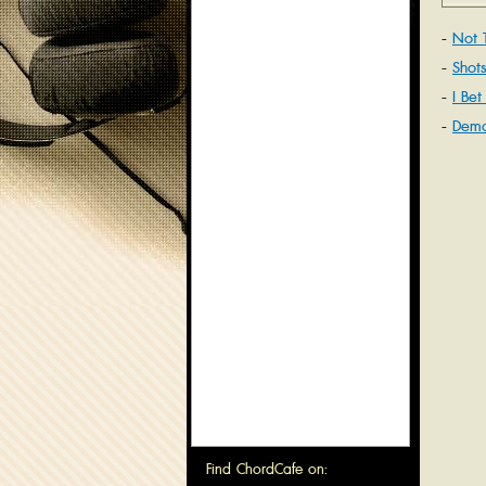
Not 
Shots
I Bet
Dem
Find ChordCafe on: