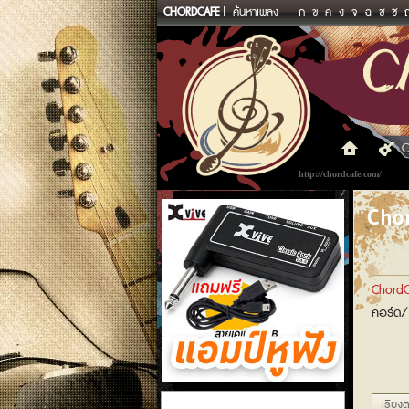
CHORDCAFE
ค้นหาเพลง
ก
ข
ค
ง
จ
ฉ
ช
ซ
C
http://chordcafe.com/
Chor
ChordC
คอร์ด/
แอมป์หูฟัง
เรียงต