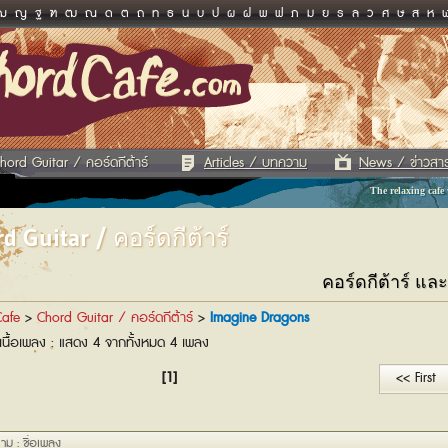
ฌ
ญ
ฐ
ฑ
ฒ
ณ
ด
ต
ถ
ท
ธ
น
บ
ป
ผ
ฝ
พ
ฟ
ภ
ม
ย
ร
ล
ว
ศ
ษ
ส
ห
hord Guitar / คอร์ดกีต้าร์
Articles / บทความ
News / ข่าวสา
The relaxing cafe
d Guitar / คอร์ดกีต้าร์
คอร์ดกีต้าร์ แล
afe
>
Chord Guitar / คอร์ดกีต้าร์
>
Imagine Dragons
เนื้อเพลง : แสดง 4 จากทั้งหมด 4 เพลง
[1]
<< First
าม : ชื่อเพลง