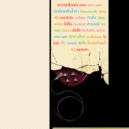
ซาวด์แทร็คหนัง ละคร
เฮฮาวงเหล้า
อกหักเคล้าน้ำตา
รอคน
รักเธอตลอดไป
คิดถึง
เหงาจับใจ
เพื่อน
ที่ใช่
คนนี้ใช่เลย
ไม่ลืม
รอ
ลาก่อน
เข้ากันไม่ได้
ง้อขอคืนดี
เปิดใจ
คอย
ผิดไปแล้ว..ขอโทษ
เป็นห่วง
รักทางไกล
สารภาพรัก
ไม่
อย่ารักฉันเลย
พักใจ
เจ็บ
รักเธอทั้งสอง
มั่นใจ
ประทับใจ
คน
สนุกมันส์ๆ