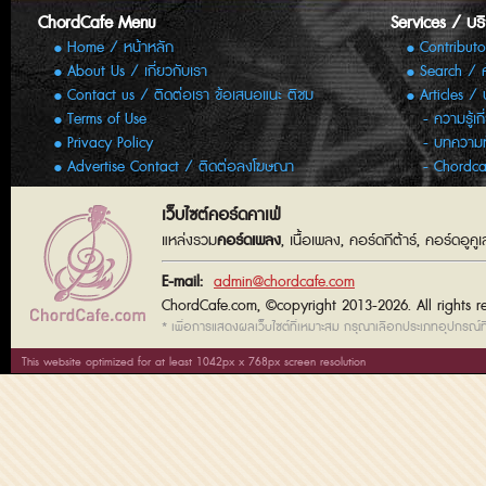
ChordCafe Menu
Services / บร
Home / หน้าหลัก
Contributo
About Us / เกี่ยวกับเรา
Search / 
Contact us / ติดต่อเรา ข้อเสนอแนะ ติชม
Articles /
Terms of Use
ความรู้เก
Privacy Policy
บทความทั
Advertise Contact / ติดต่อลงโฆษณา
Chordca
เว็บไซต์คอร์ดคาเฟ่
แหล่งรวม
คอร์ดเพลง
, เนื้อเพลง, คอร์ดกีต้าร์, คอร์ดอู
E-mail:
admin@chordcafe.com
ChordCafe.com, ©copyright 2013-2026. All rights r
* เพื่อการแสดงผลเว็บไซต์ที่เหมาะสม กรุณาเลือกประเภทอุปกรณ์ที่
This website optimized for at least 1042px x 768px screen resolution