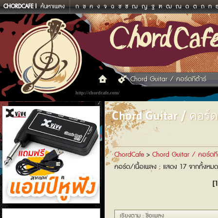
CHORDCAFE
ค้นหาเพลง
ก
ข
ค
ง
จ
ฉ
ช
ซ
ฌ
ญ
ฐ
ฑ
ฒ
ณ
ด
ต
ถ
ท
Chord Guitar / คอร์ดกีต้าร์
http://chordcafe.com/
Chord Guitar / คอร์ดก
ChordCafe
>
Chord Guitar / คอร์ดกีต
คอร์ด/เนื้อเพลง : แสดง 17 จากทั้งหม
[1
แอมป์หูฟัง
เรียงตาม : ชื่อเพลง