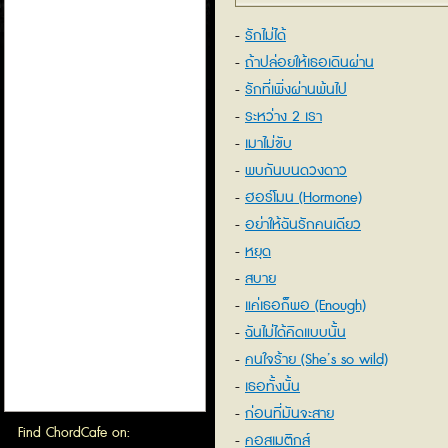
รักไม่ได้
ถ้าปล่อยให้เธอเดินผ่าน
รักที่เพิ่งผ่านพ้นไป
ระหว่าง 2 เรา
เมาไม่ขับ
พบกันบนดวงดาว
ฮอร์โมน (Hormone)
อย่าให้ฉันรักคนเดียว
หยุด
สบาย
แค่เธอก็พอ (Enough)
ฉันไม่ได้คิดแบบนั้น
คนใจร้าย (She’s so wild)
เธอทั้งนั้น
ก่อนที่มันจะสาย
Find ChordCafe on:
คอสเมติกส์