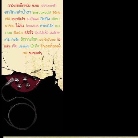
ซาวด์แทร็คหนัง ละคร
เฮฮาวงเหล้า
อกหักเคล้าน้ำตา
รอคน
รักเธอตลอดไป
คิดถึง
เหงาจับใจ
เพื่อน
ที่ใช่
คนนี้ใช่เลย
ไม่ลืม
รอ
ลาก่อน
เข้ากันไม่ได้
ง้อขอคืนดี
เปิดใจ
คอย
ผิดไปแล้ว..ขอโทษ
เป็นห่วง
รักทางไกล
สารภาพรัก
ไม่
อย่ารักฉันเลย
พักใจ
เจ็บ
รักเธอทั้งสอง
มั่นใจ
ประทับใจ
คน
สนุกมันส์ๆ