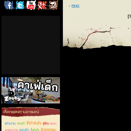
หยุด
ChordCafe
ChordCafe
ChordCafe
ChordCafe
ChordCafe
[1
on
on
Channel
Google+
Photo
Facebook
Twitter
on IG
คาเฟ่เด็กลำลูกกา
เลือกเพลงตามอารมณ์
ให้กำลังใจ
แต่งงาน
สามช่า
อมตะ
สู้ชีวิต
รักแรกพบ
แอบรัก
ตลอดกาล
ซึ้งกินใจ