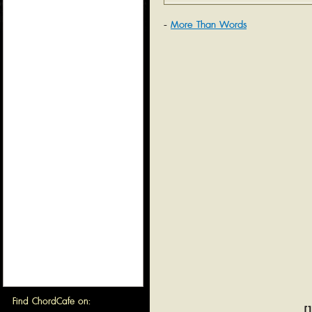
More Than Words
Find ChordCafe on:
[1