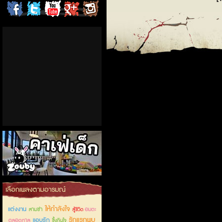
ChordCafe
ChordCafe
ChordCafe
ChordCafe
ChordCafe
on
on
Channel
Google+
Photo
Facebook
Twitter
on IG
คาเฟ่เด็กลำลูกกา
เลือกเพลงตามอารมณ์
ให้กำลังใจ
แต่งงาน
สามช่า
อมตะ
สู้ชีวิต
รักแรกพบ
แอบรัก
ตลอดกาล
ซึ้งกินใจ