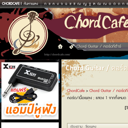
CHORDCAFE
ค้นหาเพลง
ก
ข
ค
ง
จ
ฉ
ช
ซ
ฌ
ญ
ฐ
ฑ
ฒ
ณ
ด
ต
ถ
ท
Chord Guitar / คอร์ดกีต้าร์
http://chordcafe.com/
Chord Guitar / คอร์ดก
ChordCafe
>
Chord Guitar / คอร์ดกีต
คอร์ด/เนื้อเพลง : แสดง 1 จากทั้งหมด
[1
แอมป์หูฟัง
เรียงตาม : ชื่อเพลง