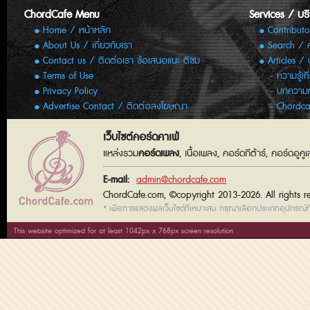
ChordCafe Menu
Services / บร
Home / หน้าหลัก
Contributo
About Us / เกี่ยวกับเรา
Search / 
Contact us / ติดต่อเรา ข้อเสนอแนะ ติชม
Articles /
Terms of Use
ความรู้เก
Privacy Policy
บทความทั
Advertise Contact / ติดต่อลงโฆษณา
Chordca
เว็บไซต์คอร์ดคาเฟ่
แหล่งรวม
คอร์ดเพลง
, เนื้อเพลง, คอร์ดกีต้าร์, คอร์ดอู
E-mail:
admin@chordcafe.com
ChordCafe.com, ©copyright 2013-2026. All rights r
* เพื่อการแสดงผลเว็บไซต์ที่เหมาะสม กรุณาเลือกประเภทอุปกรณ์ที่
This website optimized for at least 1042px x 768px screen resolution