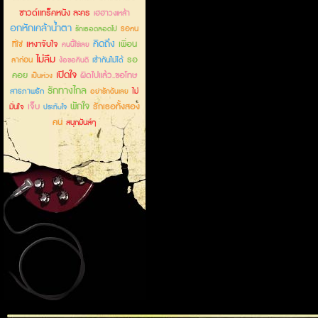
ซาวด์แทร็คหนัง ละคร
เฮฮาวงเหล้า
อกหักเคล้าน้ำตา
รอคน
รักเธอตลอดไป
คิดถึง
เหงาจับใจ
เพื่อน
ที่ใช่
คนนี้ใช่เลย
ไม่ลืม
รอ
ลาก่อน
เข้ากันไม่ได้
ง้อขอคืนดี
เปิดใจ
คอย
ผิดไปแล้ว..ขอโทษ
เป็นห่วง
รักทางไกล
สารภาพรัก
ไม่
อย่ารักฉันเลย
พักใจ
เจ็บ
รักเธอทั้งสอง
มั่นใจ
ประทับใจ
คน
สนุกมันส์ๆ