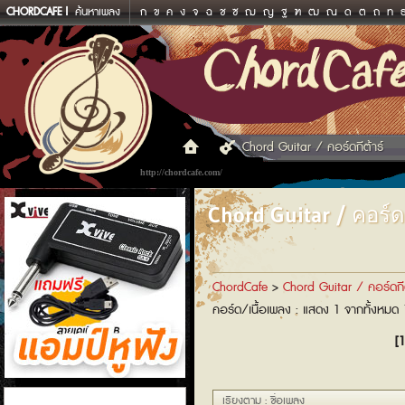
CHORDCAFE
ค้นหาเพลง
ก
ข
ค
ง
จ
ฉ
ช
ซ
ฌ
ญ
ฐ
ฑ
ฒ
ณ
ด
ต
ถ
ท
Chord Guitar / คอร์ดกีต้าร์
http://chordcafe.com/
Chord Guitar / คอร์ดก
ChordCafe
>
Chord Guitar / คอร์ดกีต
คอร์ด/เนื้อเพลง : แสดง 1 จากทั้งหมด
[1
แอมป์หูฟัง
เรียงตาม : ชื่อเพลง