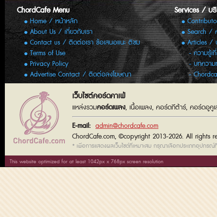
ChordCafe Menu
Services / บร
Home / หน้าหลัก
Contributo
About Us / เกี่ยวกับเรา
Search / 
Contact us / ติดต่อเรา ข้อเสนอแนะ ติชม
Articles /
Terms of Use
ความรู้เก
Privacy Policy
บทความทั
Advertise Contact / ติดต่อลงโฆษณา
Chordca
เว็บไซต์คอร์ดคาเฟ่
แหล่งรวม
คอร์ดเพลง
, เนื้อเพลง, คอร์ดกีต้าร์, คอร์ดอู
E-mail:
admin@chordcafe.com
ChordCafe.com, ©copyright 2013-2026. All rights r
* เพื่อการแสดงผลเว็บไซต์ที่เหมาะสม กรุณาเลือกประเภทอุปกรณ์ที่
This website optimized for at least 1042px x 768px screen resolution