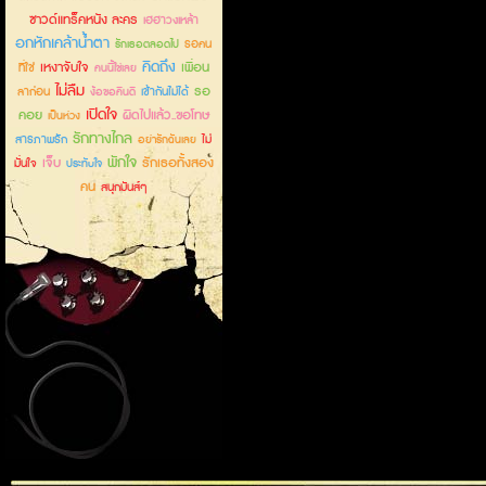
ซาวด์แทร็คหนัง ละคร
เฮฮาวงเหล้า
อกหักเคล้าน้ำตา
รอคน
รักเธอตลอดไป
คิดถึง
เหงาจับใจ
เพื่อน
ที่ใช่
คนนี้ใช่เลย
ไม่ลืม
รอ
ลาก่อน
เข้ากันไม่ได้
ง้อขอคืนดี
เปิดใจ
คอย
ผิดไปแล้ว..ขอโทษ
เป็นห่วง
รักทางไกล
สารภาพรัก
ไม่
อย่ารักฉันเลย
พักใจ
เจ็บ
รักเธอทั้งสอง
มั่นใจ
ประทับใจ
คน
สนุกมันส์ๆ