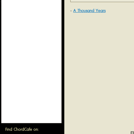
A Thousand Years
Find ChordCafe on:
[1