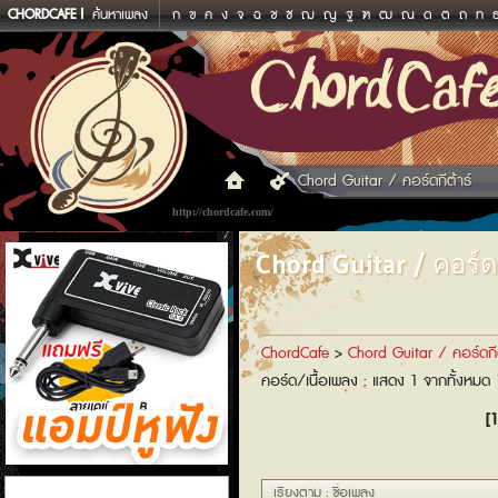
CHORDCAFE
ค้นหาเพลง
ก
ข
ค
ง
จ
ฉ
ช
ซ
ฌ
ญ
ฐ
ฑ
ฒ
ณ
ด
ต
ถ
ท
Chord Guitar / คอร์ดกีต้าร์
http://chordcafe.com/
Chord Guitar / คอร์ดก
ChordCafe
>
Chord Guitar / คอร์ดกีต
คอร์ด/เนื้อเพลง : แสดง 1 จากทั้งหมด
[1
แอมป์หูฟัง
เรียงตาม : ชื่อเพลง