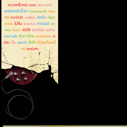
ซาวด์แทร็คหนัง ละคร
เฮฮาวงเหล้า
อกหักเคล้าน้ำตา
รอคน
รักเธอตลอดไป
คิดถึง
เหงาจับใจ
เพื่อน
ที่ใช่
คนนี้ใช่เลย
ไม่ลืม
รอ
ลาก่อน
เข้ากันไม่ได้
ง้อขอคืนดี
เปิดใจ
คอย
ผิดไปแล้ว..ขอโทษ
เป็นห่วง
รักทางไกล
สารภาพรัก
ไม่
อย่ารักฉันเลย
พักใจ
เจ็บ
รักเธอทั้งสอง
มั่นใจ
ประทับใจ
คน
สนุกมันส์ๆ