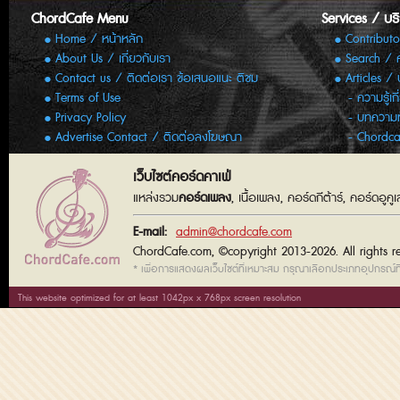
ChordCafe Menu
Services / บร
Home / หน้าหลัก
Contributo
About Us / เกี่ยวกับเรา
Search / 
Contact us / ติดต่อเรา ข้อเสนอแนะ ติชม
Articles /
Terms of Use
ความรู้เก
Privacy Policy
บทความทั
Advertise Contact / ติดต่อลงโฆษณา
Chordca
เว็บไซต์คอร์ดคาเฟ่
แหล่งรวม
คอร์ดเพลง
, เนื้อเพลง, คอร์ดกีต้าร์, คอร์ดอู
E-mail:
admin@chordcafe.com
ChordCafe.com, ©copyright 2013-2026. All rights r
* เพื่อการแสดงผลเว็บไซต์ที่เหมาะสม กรุณาเลือกประเภทอุปกรณ์ที่
This website optimized for at least 1042px x 768px screen resolution