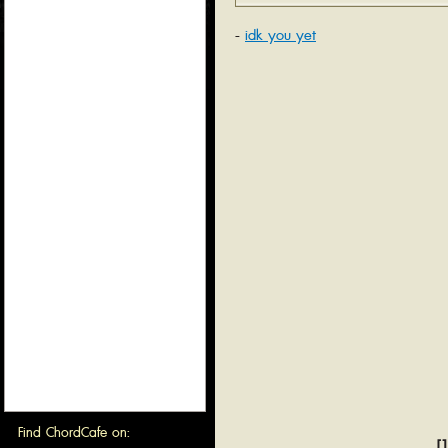
idk you yet
Find ChordCafe on:
[1