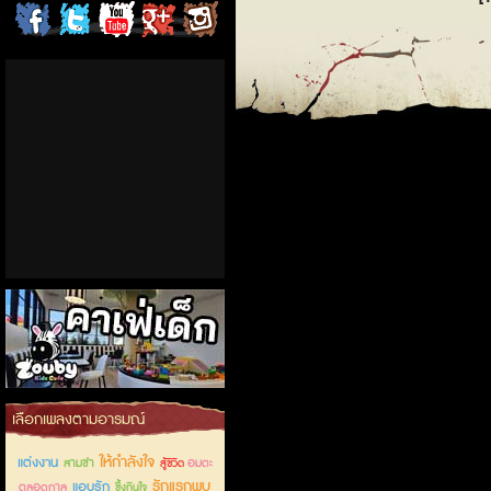
ChordCafe
ChordCafe
ChordCafe
ChordCafe
ChordCafe
on
on
Channel
Google+
Photo
Facebook
Twitter
on IG
คาเฟ่เด็กลำลูกกา
เลือกเพลงตามอารมณ์
ให้กำลังใจ
แต่งงาน
สามช่า
อมตะ
สู้ชีวิต
รักแรกพบ
แอบรัก
ตลอดกาล
ซึ้งกินใจ