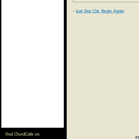
Lost Star Ost. Begin Again
Find ChordCafe on:
[1