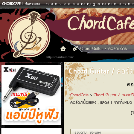
CHORDCAFE
ค้นหาเพลง
ก
ข
ค
ง
จ
ฉ
ช
ซ
ฌ
ญ
ฐ
ฑ
ฒ
ณ
ด
ต
ถ
ท
Chord Guitar / คอร์ดกีต้าร์
http://chordcafe.com/
Chord Guitar / คอร์ดก
คอ
ChordCafe
>
Chord Guitar / คอร์ดกีต
คอร์ด/เนื้อเพลง : แสดง 1 จากทั้งหมด
[1
แอมป์หูฟัง
เรียงตาม : ชื่อเพลง