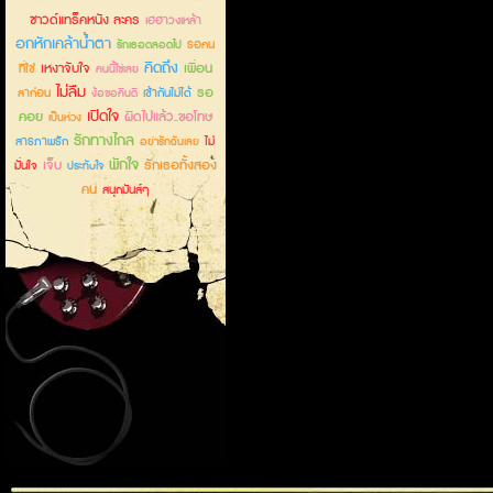
ซาวด์แทร็คหนัง ละคร
เฮฮาวงเหล้า
อกหักเคล้าน้ำตา
รอคน
รักเธอตลอดไป
คิดถึง
เหงาจับใจ
เพื่อน
ที่ใช่
คนนี้ใช่เลย
ไม่ลืม
รอ
ลาก่อน
เข้ากันไม่ได้
ง้อขอคืนดี
เปิดใจ
คอย
ผิดไปแล้ว..ขอโทษ
เป็นห่วง
รักทางไกล
สารภาพรัก
ไม่
อย่ารักฉันเลย
พักใจ
เจ็บ
รักเธอทั้งสอง
มั่นใจ
ประทับใจ
คน
สนุกมันส์ๆ