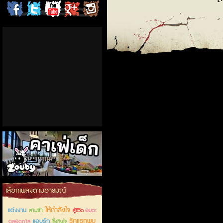
ChordCafe
ChordCafe
ChordCafe
ChordCafe
ChordCafe
on
on
Channel
Google+
Photo
Facebook
Twitter
on IG
คาเฟ่เด็กลำลูกกา
เลือกเพลงตามอารมณ์
ให้กำลังใจ
แต่งงาน
สามช่า
อมตะ
สู้ชีวิต
รักแรกพบ
แอบรัก
ตลอดกาล
ซึ้งกินใจ