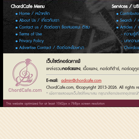
ChordCafe Menu
Services / บร
Home / หน้าหลัก
Contributo
About Us / เกี่ยวกับเรา
Search / 
Contact us / ติดต่อเรา ข้อเสนอแนะ ติชม
Articles /
Terms of Use
ความรู้เก
Privacy Policy
บทความทั
Advertise Contact / ติดต่อลงโฆษณา
Chordca
เว็บไซต์คอร์ดคาเฟ่
แหล่งรวม
คอร์ดเพลง
, เนื้อเพลง, คอร์ดกีต้าร์, คอร์ดอู
E-mail:
admin@chordcafe.com
ChordCafe.com, ©copyright 2013-2026. All rights r
* เพื่อการแสดงผลเว็บไซต์ที่เหมาะสม กรุณาเลือกประเภทอุปกรณ์ที่
This website optimized for at least 1042px x 768px screen resolution