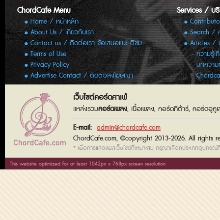
ChordCafe Menu
Services / บร
Home / หน้าหลัก
Contributo
About Us / เกี่ยวกับเรา
Search / 
Contact us / ติดต่อเรา ข้อเสนอแนะ ติชม
Articles /
Terms of Use
ความรู้เก
Privacy Policy
บทความทั
Advertise Contact / ติดต่อลงโฆษณา
Chordca
เว็บไซต์คอร์ดคาเฟ่
แหล่งรวม
คอร์ดเพลง
, เนื้อเพลง, คอร์ดกีต้าร์, คอร์ดอู
E-mail:
admin@chordcafe.com
ChordCafe.com, ©copyright 2013-2026. All rights r
* เพื่อการแสดงผลเว็บไซต์ที่เหมาะสม กรุณาเลือกประเภทอุปกรณ์ที่
This website optimized for at least 1042px x 768px screen resolution