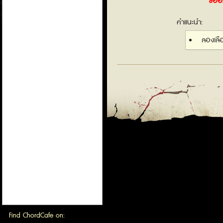
ขออภ
คำแนะนำ:
ลองเล
Find ChordCafe on: