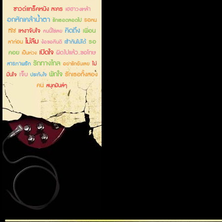
ซาวด์แทร็คหนัง ละคร
เฮฮาวงเหล้า
อกหักเคล้าน้ำตา
รอคน
รักเธอตลอดไป
คิดถึง
เหงาจับใจ
เพื่อน
ที่ใช่
คนนี้ใช่เลย
ไม่ลืม
รอ
ลาก่อน
เข้ากันไม่ได้
ง้อขอคืนดี
เปิดใจ
คอย
ผิดไปแล้ว..ขอโทษ
เป็นห่วง
รักทางไกล
สารภาพรัก
ไม่
อย่ารักฉันเลย
พักใจ
เจ็บ
รักเธอทั้งสอง
มั่นใจ
ประทับใจ
คน
สนุกมันส์ๆ