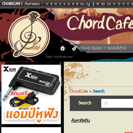
CHORDCAFE
ค้นหาเพลง
ก
ข
ค
ง
จ
ฉ
ช
ซ
ฌ
ญ
ฐ
ฑ
ฒ
ณ
ด
ต
ถ
ท
Chord Guitar / คอร์ดกีต้าร์
http://chordcafe.com/
Search
ChordCafe
>
Search
Search
ค้นหาศิลปิน
แอมป์หูฟัง