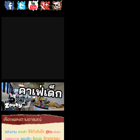
ChordCafe
ChordCafe
ChordCafe
ChordCafe
ChordCafe
on
on
Channel
Google+
Photo
Facebook
Twitter
on IG
คาเฟ่เด็กลำลูกกา
เลือกเพลงตามอารมณ์
ให้กำลังใจ
แต่งงาน
สามช่า
อมตะ
สู้ชีวิต
รักแรกพบ
แอบรัก
ตลอดกาล
ซึ้งกินใจ