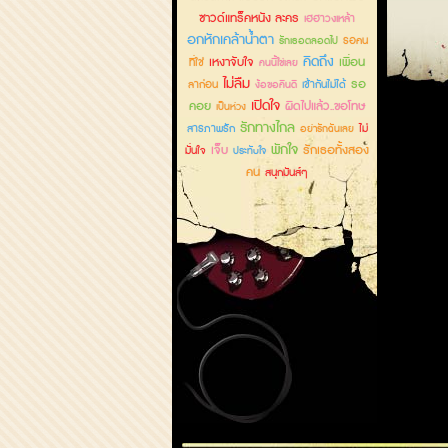
ซาวด์แทร็คหนัง ละคร
เฮฮาวงเหล้า
อกหักเคล้าน้ำตา
รอคน
รักเธอตลอดไป
คิดถึง
เหงาจับใจ
เพื่อน
ที่ใช่
คนนี้ใช่เลย
ไม่ลืม
รอ
ลาก่อน
เข้ากันไม่ได้
ง้อขอคืนดี
เปิดใจ
คอย
ผิดไปแล้ว..ขอโทษ
เป็นห่วง
รักทางไกล
สารภาพรัก
ไม่
อย่ารักฉันเลย
พักใจ
เจ็บ
รักเธอทั้งสอง
มั่นใจ
ประทับใจ
คน
สนุกมันส์ๆ