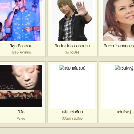
วิฑูร ศิลาอ่อน
วิด ไฮเปอร์ อาร์สยาม
วิยะดา โกมารกุล
วิฑูรย์ ศิลาอ่อน
วิด ไฮเปอร์
วีนัส
แช่ม แช่มรัมย์
แว่นใหญ่
Venus
วิวัฒน์ แช่มรัมย์