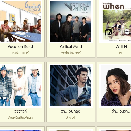
Vacation Band
Vertical Mind
WHEN
เวเคชั่น แบนด์
เวอร์ติ คัลมายด์
เวน
วัชราวลี
ว่าน ธนกฤต
ว่าน วันวาน
WhatChaRaWaLee
ว่าน AF