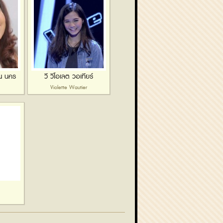
 ณ นคร
วี วิโอเลต วอเทียร์
Violette Wautier