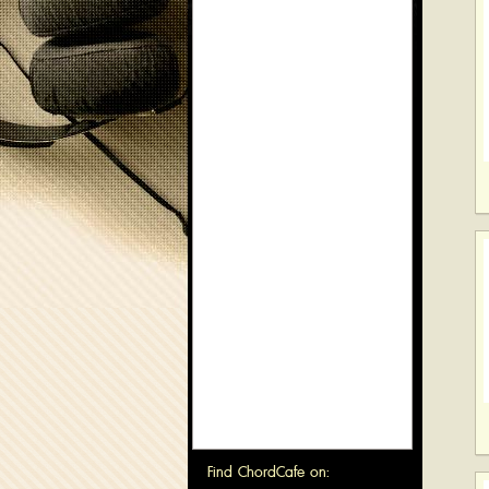
Find ChordCafe on: