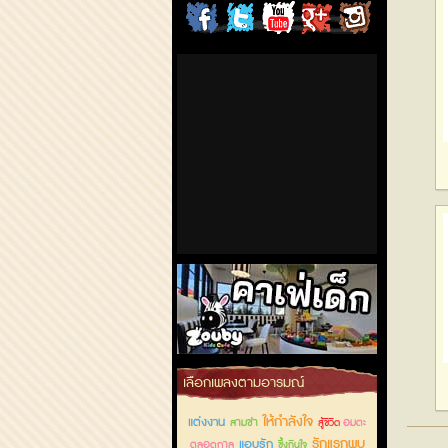
ChordCafe
ChordCafe
ChordCafe
ChordCafe
ChordCafe
on
on
Channel
Google+
Photo
Facebook
Twitter
on IG
คาเฟ่เด็กลำลูกกา
เลือกเพลงตามอารมณ์
ให้กำลังใจ
แต่งงาน
สามช่า
อมตะ
สู้ชีวิต
รักแรกพบ
แอบรัก
ตลอดกาล
ซึ้งกินใจ