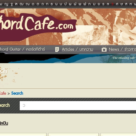
ฌ
ญ
ฐ
ฑ
ฒ
ณ
ด
ต
ถ
ท
ธ
น
บ
ป
ผ
ฝ
พ
ฟ
ภ
ม
ย
ร
ล
ว
ศ
ษ
ส
ห
hord Guitar / คอร์ดกีต้าร์
Articles / บทความ
News / ข่าวสา
The relaxing cafe
rch
afe
>
Search
earch
ิลปิน