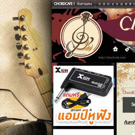
CHORDCAFE
ค้นหาเพลง
ก
ข
ค
ง
จ
ฉ
ช
ซ
C
http://chordcafe.com/
Sea
ChordC
S
ค้นหาศ
แอมป์หูฟัง