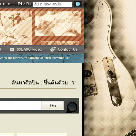
ฬ
อ
ฮ
TH
/
EN
ร
รวมคลิป video
Contact Us
 where the bittersweet harmony of music surround you
ค้นหาศิลปิน : ขึ้นต้นด้วย "ว"