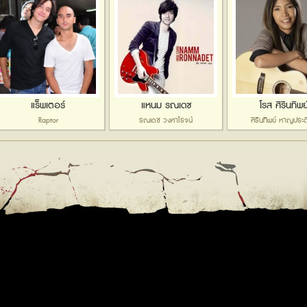
แร็พเตอร์
แหนม รณเดช
โรส ศิรินทิพย
Raptor
รณเดช วงศาโรจน์
ศิรินทิพย์ หาญประด