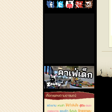
ChordCafe
ChordCafe
ChordCafe
ChordCafe
ChordCafe
on
on
Channel
Google+
Photo
Facebook
Twitter
on IG
คาเฟ่เด็กลำลูกกา
เลือกเพลงตามอารมณ์
ให้กำลังใจ
แต่งงาน
สามช่า
อมตะ
สู้ชีวิต
รักแรกพบ
แอบรัก
ตลอดกาล
ซึ้งกินใจ