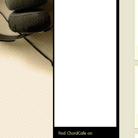
Find ChordCafe on: