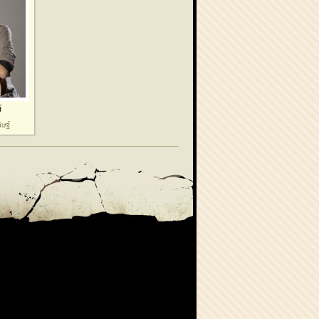
์
ิษฐ์