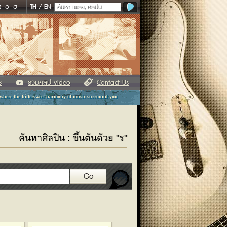
ฬ
อ
ฮ
TH
/
EN
ร
รวมคลิป video
Contact Us
 where the bittersweet harmony of music surround you
ค้นหาศิลปิน : ขึ้นต้นด้วย "ร"