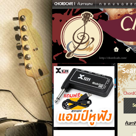
CHORDCAFE
ค้นหาเพลง
ก
ข
ค
ง
จ
ฉ
ช
ซ
C
http://chordcafe.com/
Sea
ChordC
S
ค้นหาศ
แอมป์หูฟัง