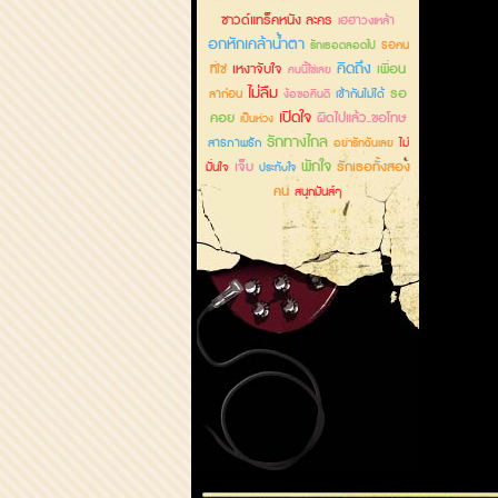
ซาวด์แทร็คหนัง ละคร
เฮฮาวงเหล้า
อกหักเคล้าน้ำตา
รอคน
รักเธอตลอดไป
คิดถึง
เหงาจับใจ
เพื่อน
ที่ใช่
คนนี้ใช่เลย
ไม่ลืม
รอ
ลาก่อน
เข้ากันไม่ได้
ง้อขอคืนดี
เปิดใจ
คอย
ผิดไปแล้ว..ขอโทษ
เป็นห่วง
รักทางไกล
สารภาพรัก
ไม่
อย่ารักฉันเลย
พักใจ
เจ็บ
รักเธอทั้งสอง
มั่นใจ
ประทับใจ
คน
สนุกมันส์ๆ