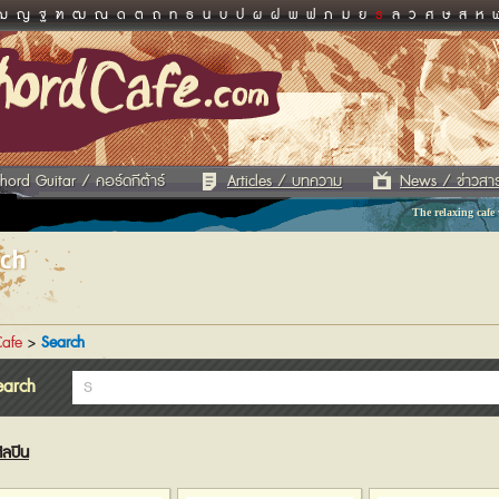
ฌ
ญ
ฐ
ฑ
ฒ
ณ
ด
ต
ถ
ท
ธ
น
บ
ป
ผ
ฝ
พ
ฟ
ภ
ม
ย
ร
ล
ว
ศ
ษ
ส
ห
hord Guitar / คอร์ดกีต้าร์
Articles / บทความ
News / ข่าวสา
The relaxing cafe
rch
afe
>
Search
earch
ิลปิน