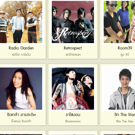
Radio Garden
Retrospect
Room39
เรดิโอ การ์เด้น
เรทโทรสเปค
รูม 39
รัดเกล้า อามระดิษ
ราโชมอน
ริท The Star
ต๊งเหน่ง รัดเกล้า
Rhashomon
Ritz The Star