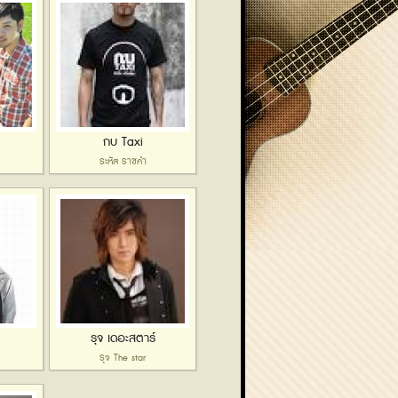
กบ Taxi
ระหัส ราชคำ
รุจ เดอะสตาร์
รุจ The star