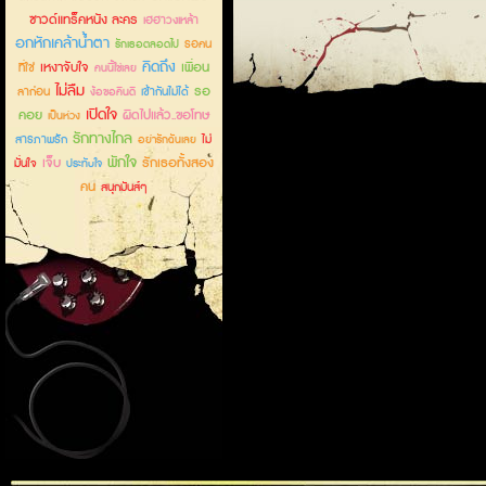
ซาวด์แทร็คหนัง ละคร
เฮฮาวงเหล้า
อกหักเคล้าน้ำตา
รอคน
รักเธอตลอดไป
คิดถึง
เหงาจับใจ
เพื่อน
ที่ใช่
คนนี้ใช่เลย
ไม่ลืม
รอ
ลาก่อน
เข้ากันไม่ได้
ง้อขอคืนดี
เปิดใจ
คอย
ผิดไปแล้ว..ขอโทษ
เป็นห่วง
รักทางไกล
สารภาพรัก
ไม่
อย่ารักฉันเลย
พักใจ
เจ็บ
รักเธอทั้งสอง
มั่นใจ
ประทับใจ
คน
สนุกมันส์ๆ