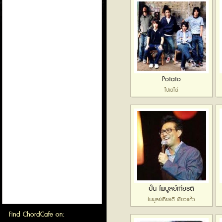
Potato
โปเตโต้
ปั่น ไพบูลย์เกียรติ
ไพบูลย์เกียรติ เขียวแก้ว
Find ChordCafe on: