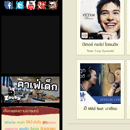
ChordCafe
ChordCafe
ChordCafe
ChordCafe
ChordCafe
on
on
Channel
Google+
Photo
Facebook
Twitter
on IG
ปีเตอร์ คอร์ป ไดเรนดัล
Peter Corp Dyrendal
คาเฟ่เด็กลำลูกกา
เป็ Mild feat. มาเรียม
เลือกเพลงตามอารมณ์
ให้กำลังใจ
แต่งงาน
สามช่า
อมตะ
สู้ชีวิต
รักแรกพบ
แอบรัก
ตลอดกาล
ซึ้งกินใจ