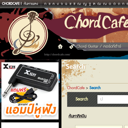
CHORDCAFE
ค้นหาเพลง
ก
ข
ค
ง
จ
ฉ
ช
ซ
ฌ
ญ
ฐ
ฑ
ฒ
ณ
ด
ต
ถ
ท
Chord Guitar / คอร์ดกีต้าร์
http://chordcafe.com/
Search
ChordCafe
>
Search
Search
ค้นหาศิลปิน
แอมป์หูฟัง