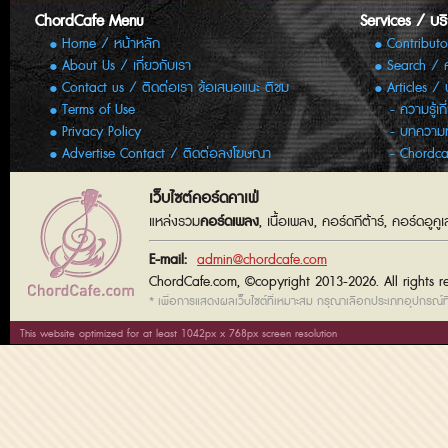
ChordCafe Menu
Services / บร
Home / หน้าหลัก
Contributo
About Us / เกี่ยวกับเรา
Search / 
Contact us / ติดต่อเรา ข้อเสนอแนะ ติชม
Articles /
Terms of Use
ความรู้เก
Privacy Policy
บทความทั
Advertise Contact / ติดต่อลงโฆษณา
Chordca
เว็บไซต์คอร์ดคาเฟ่
แหล่งรวม
คอร์ดเพลง
, เนื้อเพลง, คอร์ดกีต้าร์, คอร์ดอู
E-mail:
admin@chordcafe.com
ChordCafe.com, ©copyright 2013-2026. All rights r
* เพื่อการแสดงผลเว็บไซต์ที่เหมาะสม กรุณาเลือกประเภทอุปกรณ์ที่
This website optimized for at least 1042px x 768px screen resolution