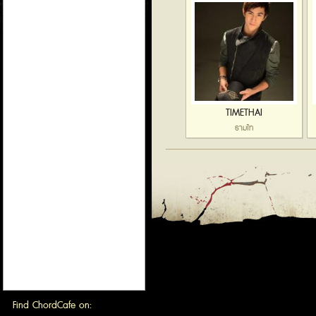
TIMETHAI
ธามไท
Find ChordCafe on: