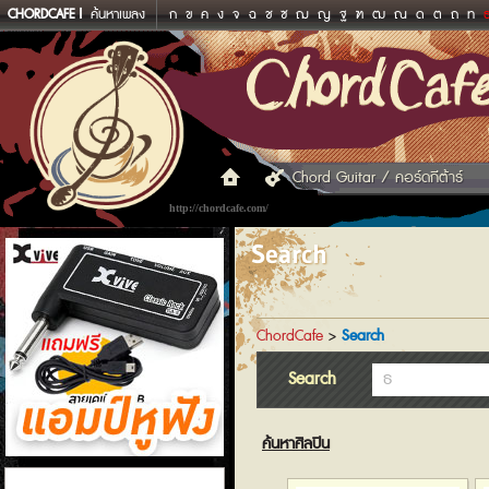
CHORDCAFE
ค้นหาเพลง
ก
ข
ค
ง
จ
ฉ
ช
ซ
ฌ
ญ
ฐ
ฑ
ฒ
ณ
ด
ต
ถ
ท
Chord Guitar / คอร์ดกีต้าร์
http://chordcafe.com/
Search
ChordCafe
>
Search
Search
ค้นหาศิลปิน
แอมป์หูฟัง