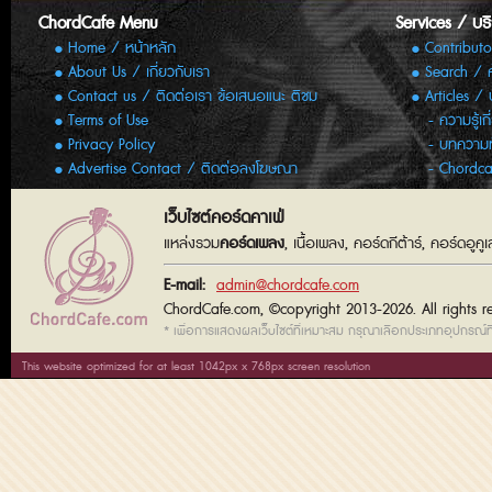
ChordCafe Menu
Services / บร
Home / หน้าหลัก
Contributo
About Us / เกี่ยวกับเรา
Search / 
Contact us / ติดต่อเรา ข้อเสนอแนะ ติชม
Articles /
Terms of Use
ความรู้เก
Privacy Policy
บทความทั
Advertise Contact / ติดต่อลงโฆษณา
Chordca
เว็บไซต์คอร์ดคาเฟ่
แหล่งรวม
คอร์ดเพลง
, เนื้อเพลง, คอร์ดกีต้าร์, คอร์ดอู
E-mail:
admin@chordcafe.com
ChordCafe.com, ©copyright 2013-2026. All rights r
* เพื่อการแสดงผลเว็บไซต์ที่เหมาะสม กรุณาเลือกประเภทอุปกรณ์ที่
This website optimized for at least 1042px x 768px screen resolution