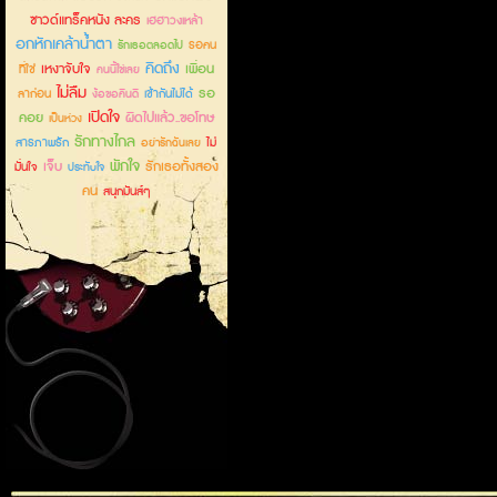
ซาวด์แทร็คหนัง ละคร
เฮฮาวงเหล้า
อกหักเคล้าน้ำตา
รอคน
รักเธอตลอดไป
คิดถึง
เหงาจับใจ
เพื่อน
ที่ใช่
คนนี้ใช่เลย
ไม่ลืม
รอ
ลาก่อน
เข้ากันไม่ได้
ง้อขอคืนดี
เปิดใจ
คอย
ผิดไปแล้ว..ขอโทษ
เป็นห่วง
รักทางไกล
สารภาพรัก
ไม่
อย่ารักฉันเลย
พักใจ
เจ็บ
รักเธอทั้งสอง
มั่นใจ
ประทับใจ
คน
สนุกมันส์ๆ