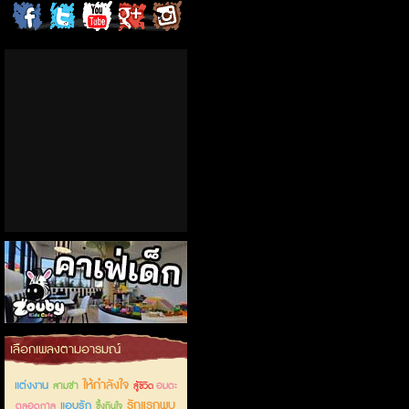
ChordCafe
ChordCafe
ChordCafe
ChordCafe
ChordCafe
on
on
Channel
Google+
Photo
Facebook
Twitter
on IG
คาเฟ่เด็กลำลูกกา
เลือกเพลงตามอารมณ์
ให้กำลังใจ
แต่งงาน
สามช่า
อมตะ
สู้ชีวิต
รักแรกพบ
แอบรัก
ตลอดกาล
ซึ้งกินใจ