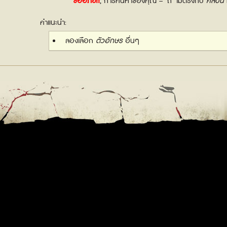
ขออภัย!!
, การค้นหาของคุณ – "ถ" ไม่ตรงกับ
ศิลปิน
ท
คำแนะนำ:
ลองเลือก
ตัวอักษร
อื่นๆ