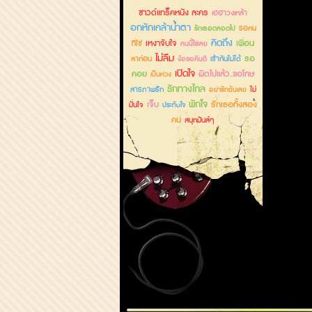
ซาวด์แทร็คหนัง ละคร
เฮฮาวงเหล้า
อกหักเคล้าน้ำตา
รอคน
รักเธอตลอดไป
คิดถึง
เหงาจับใจ
เพื่อน
ที่ใช่
คนนี้ใช่เลย
ไม่ลืม
รอ
ลาก่อน
เข้ากันไม่ได้
ง้อขอคืนดี
เปิดใจ
คอย
ผิดไปแล้ว..ขอโทษ
เป็นห่วง
รักทางไกล
สารภาพรัก
ไม่
อย่ารักฉันเลย
พักใจ
เจ็บ
รักเธอทั้งสอง
มั่นใจ
ประทับใจ
คน
สนุกมันส์ๆ