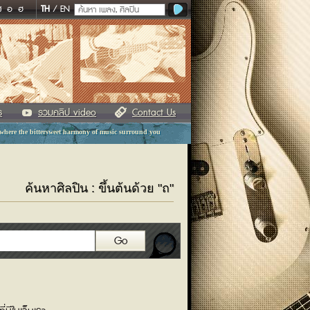
ฬ
อ
ฮ
TH
/
EN
ร
รวมคลิป video
Contact Us
 where the bittersweet harmony of music surround you
ค้นหาศิลปิน : ขึ้นต้นด้วย "ถ"