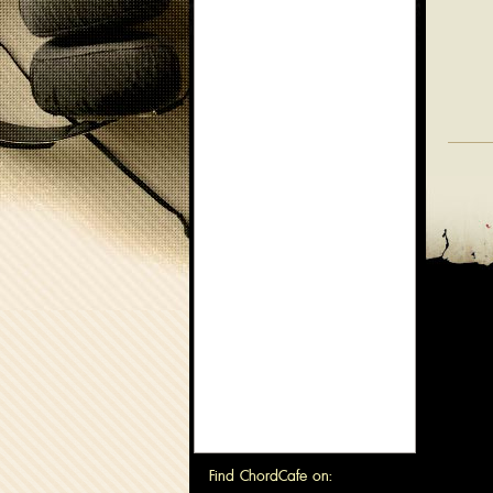
Find ChordCafe on: