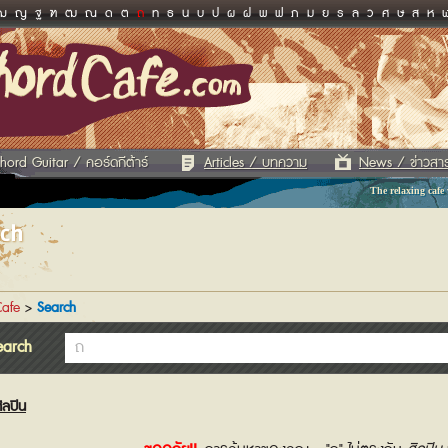
ฌ
ญ
ฐ
ฑ
ฒ
ณ
ด
ต
ถ
ท
ธ
น
บ
ป
ผ
ฝ
พ
ฟ
ภ
ม
ย
ร
ล
ว
ศ
ษ
ส
ห
hord Guitar / คอร์ดกีต้าร์
Articles / บทความ
News / ข่าวสา
The relaxing cafe
rch
afe
>
Search
earch
ิลปิน