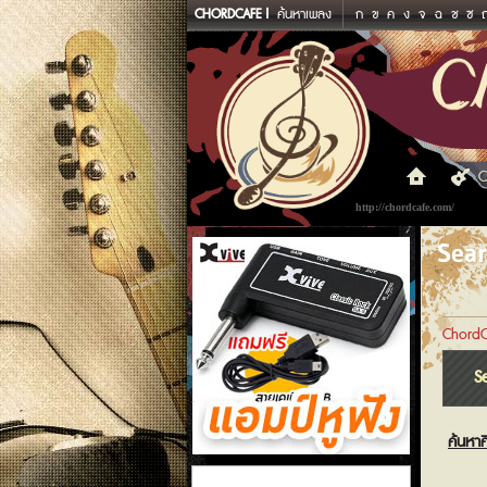
CHORDCAFE
ค้นหาเพลง
ก
ข
ค
ง
จ
ฉ
ช
ซ
C
http://chordcafe.com/
Sea
ChordC
S
ค้นหาศ
แอมป์หูฟัง