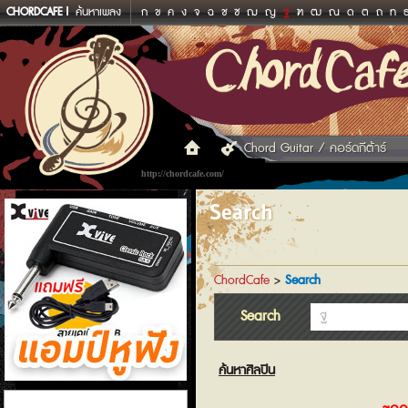
CHORDCAFE
ค้นหาเพลง
ก
ข
ค
ง
จ
ฉ
ช
ซ
ฌ
ญ
ฐ
ฑ
ฒ
ณ
ด
ต
ถ
ท
Chord Guitar / คอร์ดกีต้าร์
http://chordcafe.com/
Search
ChordCafe
>
Search
Search
ค้นหาศิลปิน
แอมป์หูฟัง