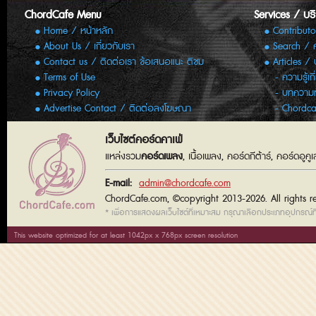
ChordCafe Menu
Services / บร
Home / หน้าหลัก
Contributo
About Us / เกี่ยวกับเรา
Search / 
Contact us / ติดต่อเรา ข้อเสนอแนะ ติชม
Articles /
Terms of Use
ความรู้เก
Privacy Policy
บทความทั
Advertise Contact / ติดต่อลงโฆษณา
Chordca
เว็บไซต์คอร์ดคาเฟ่
แหล่งรวม
คอร์ดเพลง
, เนื้อเพลง, คอร์ดกีต้าร์, คอร์ดอู
E-mail:
admin@chordcafe.com
ChordCafe.com, ©copyright 2013-2026. All rights r
* เพื่อการแสดงผลเว็บไซต์ที่เหมาะสม กรุณาเลือกประเภทอุปกรณ์ที่
This website optimized for at least 1042px x 768px screen resolution