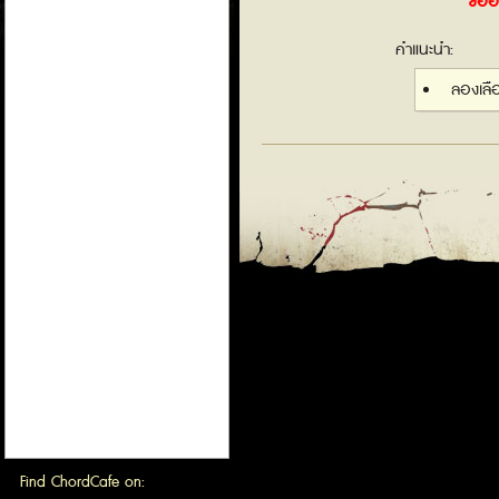
ขออภ
คำแนะนำ:
ลองเล
Find ChordCafe on: