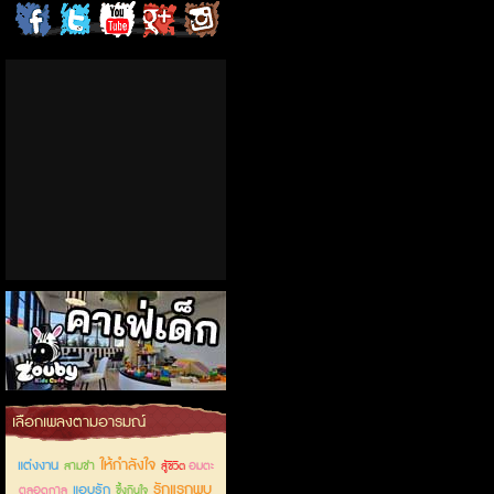
ChordCafe
ChordCafe
ChordCafe
ChordCafe
ChordCafe
on
on
Channel
Google+
Photo
Facebook
Twitter
on IG
คาเฟ่เด็กลำลูกกา
เลือกเพลงตามอารมณ์
ให้กำลังใจ
แต่งงาน
สามช่า
อมตะ
สู้ชีวิต
รักแรกพบ
แอบรัก
ตลอดกาล
ซึ้งกินใจ