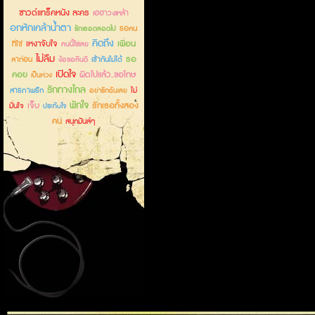
ซาวด์แทร็คหนัง ละคร
เฮฮาวงเหล้า
อกหักเคล้าน้ำตา
รอคน
รักเธอตลอดไป
คิดถึง
เหงาจับใจ
เพื่อน
ที่ใช่
คนนี้ใช่เลย
ไม่ลืม
รอ
ลาก่อน
เข้ากันไม่ได้
ง้อขอคืนดี
เปิดใจ
คอย
ผิดไปแล้ว..ขอโทษ
เป็นห่วง
รักทางไกล
สารภาพรัก
ไม่
อย่ารักฉันเลย
พักใจ
เจ็บ
รักเธอทั้งสอง
มั่นใจ
ประทับใจ
คน
สนุกมันส์ๆ