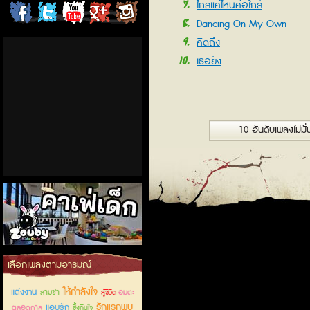
7
ไกลแค่ไหนคือใกล้
ChordCafe
ChordCafe
ChordCafe
ChordCafe
ChordCafe
8
Dancing On My Own
9
on
on
Channel
Google+
Photo
คิดถึง
10
เธอยัง
Facebook
Twitter
on IG
10 อันดับเพลงไม่มั่
คาเฟ่เด็กลำลูกกา
เลือกเพลงตามอารมณ์
ให้กำลังใจ
แต่งงาน
สามช่า
อมตะ
สู้ชีวิต
รักแรกพบ
แอบรัก
ตลอดกาล
ซึ้งกินใจ