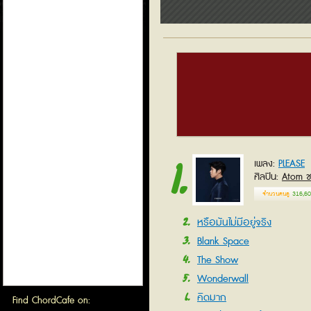
1
PLEASE
เพลง
ศิลปิน
Atom ช
จำนวนคนดู
316,60
2
หรือมันไม่มีอยู่จริง
3
Blank Space
4
The Show
5
Wonderwall
6
คิดมาก
Find ChordCafe on: