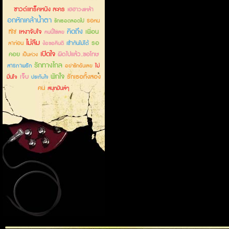
ซาวด์แทร็คหนัง ละคร
เฮฮาวงเหล้า
อกหักเคล้าน้ำตา
รอคน
รักเธอตลอดไป
คิดถึง
เหงาจับใจ
เพื่อน
ที่ใช่
คนนี้ใช่เลย
ไม่ลืม
รอ
ลาก่อน
เข้ากันไม่ได้
ง้อขอคืนดี
เปิดใจ
คอย
ผิดไปแล้ว..ขอโทษ
เป็นห่วง
รักทางไกล
สารภาพรัก
ไม่
อย่ารักฉันเลย
พักใจ
เจ็บ
รักเธอทั้งสอง
มั่นใจ
ประทับใจ
คน
สนุกมันส์ๆ