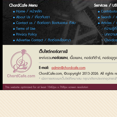
ChordCafe Menu
Services / บร
Home / หน้าหลัก
Contributo
About Us / เกี่ยวกับเรา
Search / 
Contact us / ติดต่อเรา ข้อเสนอแนะ ติชม
Articles /
Terms of Use
ความรู้เก
Privacy Policy
บทความทั
Advertise Contact / ติดต่อลงโฆษณา
Chordca
เว็บไซต์คอร์ดคาเฟ่
แหล่งรวม
คอร์ดเพลง
, เนื้อเพลง, คอร์ดกีต้าร์, คอร์ดอู
E-mail:
admin@chordcafe.com
ChordCafe.com, ©copyright 2013-2026. All rights r
* เพื่อการแสดงผลเว็บไซต์ที่เหมาะสม กรุณาเลือกประเภทอุปกรณ์ที่
This website optimized for at least 1042px x 768px screen resolution