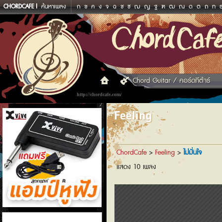
CHORDCAFE
ค้นหาเพลง
ก
ข
ค
ง
จ
ฉ
ช
ซ
ฌ
ญ
ฐ
ฑ
ฒ
ณ
ด
ต
ถ
ท
Chord Guitar / คอร์ดกีต้าร์
http://chordcafe.com/
Feeling
ChordCafe
>
Feeling
>
ไม่มั่นใจ
แสดง 10 เพลง
แอมป์หูฟัง