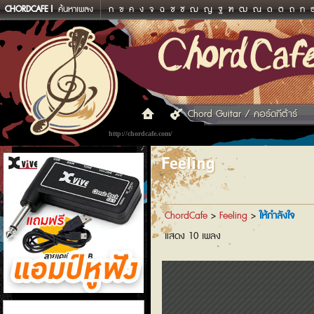
CHORDCAFE
ค้นหาเพลง
ก
ข
ค
ง
จ
ฉ
ช
ซ
ฌ
ญ
ฐ
ฑ
ฒ
ณ
ด
ต
ถ
ท
Chord Guitar / คอร์ดกีต้าร์
http://chordcafe.com/
Feeling
ChordCafe
>
Feeling
>
ให้กำลังใจ
แสดง 10 เพลง
แอมป์หูฟัง