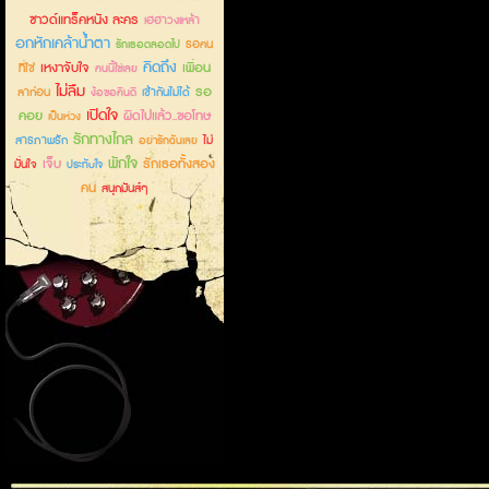
ซาวด์แทร็คหนัง ละคร
เฮฮาวงเหล้า
อกหักเคล้าน้ำตา
รอคน
รักเธอตลอดไป
คิดถึง
เหงาจับใจ
เพื่อน
ที่ใช่
คนนี้ใช่เลย
ไม่ลืม
รอ
ลาก่อน
เข้ากันไม่ได้
ง้อขอคืนดี
เปิดใจ
คอย
ผิดไปแล้ว..ขอโทษ
เป็นห่วง
รักทางไกล
สารภาพรัก
ไม่
อย่ารักฉันเลย
พักใจ
เจ็บ
รักเธอทั้งสอง
มั่นใจ
ประทับใจ
คน
สนุกมันส์ๆ