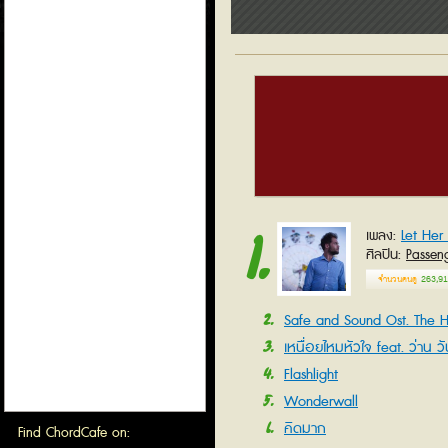
1
Let Her
เพลง
ศิลปิน
Passen
จำนวนคนดู
263,91
2
Safe and Sound Ost. The 
3
Games
เหนื่อยไหมหัวใจ feat. ว่าน ว
4
Flashlight
5
Wonderwall
6
คิดมาก
Find ChordCafe on: