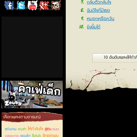
7
กลับตัวกลับใจ
ChordCafe
ChordCafe
ChordCafe
ChordCafe
ChordCafe
8
ฉันดีใจที่มีเธอ
9
on
on
Channel
Google+
Photo
หมอกหรือควัน
10
ยังยิ้มได้
Facebook
Twitter
on IG
10 อันดับเพลงให้กำล
คาเฟ่เด็กลำลูกกา
เลือกเพลงตามอารมณ์
ให้กำลังใจ
แต่งงาน
สามช่า
อมตะ
สู้ชีวิต
รักแรกพบ
แอบรัก
ตลอดกาล
ซึ้งกินใจ