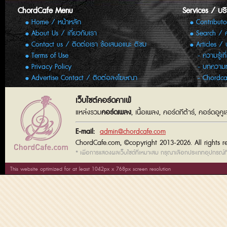
ChordCafe Menu
Services / บร
Home / หน้าหลัก
Contributo
About Us / เกี่ยวกับเรา
Search / 
Contact us / ติดต่อเรา ข้อเสนอแนะ ติชม
Articles /
Terms of Use
ความรู้เก
Privacy Policy
บทความทั
Advertise Contact / ติดต่อลงโฆษณา
Chordca
เว็บไซต์คอร์ดคาเฟ่
แหล่งรวม
คอร์ดเพลง
, เนื้อเพลง, คอร์ดกีต้าร์, คอร์ดอู
E-mail:
admin@chordcafe.com
ChordCafe.com, ©copyright 2013-2026. All rights r
* เพื่อการแสดงผลเว็บไซต์ที่เหมาะสม กรุณาเลือกประเภทอุปกรณ์ที่
This website optimized for at least 1042px x 768px screen resolution