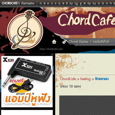
CHORDCAFE
ค้นหาเพลง
ก
ข
ค
ง
จ
ฉ
ช
ซ
ฌ
ญ
ฐ
ฑ
ฒ
ณ
ด
ต
ถ
ท
Chord Guitar / คอร์ดกีต้าร์
http://chordcafe.com/
Feeling
ChordCafe
>
Feeling
>
รักแรกพบ
แสดง 10 เพลง
แอมป์หูฟัง