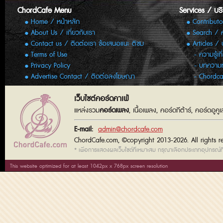
ChordCafe Menu
Services / บร
Home / หน้าหลัก
Contributo
About Us / เกี่ยวกับเรา
Search / 
Contact us / ติดต่อเรา ข้อเสนอแนะ ติชม
Articles /
Terms of Use
ความรู้เก
Privacy Policy
บทความทั
Advertise Contact / ติดต่อลงโฆษณา
Chordca
เว็บไซต์คอร์ดคาเฟ่
แหล่งรวม
คอร์ดเพลง
, เนื้อเพลง, คอร์ดกีต้าร์, คอร์ดอู
E-mail:
admin@chordcafe.com
ChordCafe.com, ©copyright 2013-2026. All rights r
* เพื่อการแสดงผลเว็บไซต์ที่เหมาะสม กรุณาเลือกประเภทอุปกรณ์ที่
This website optimized for at least 1042px x 768px screen resolution