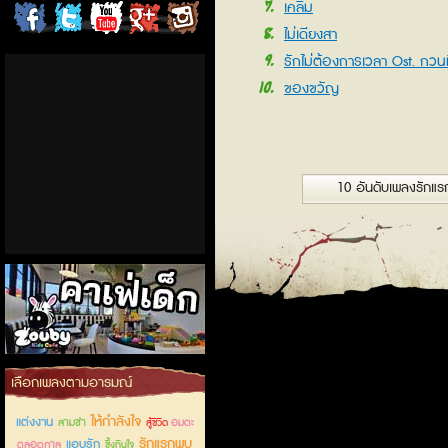
7
เคลิ้ม
ChordCafe
ChordCafe
ChordCafe
ChordCafe
ChordCafe
8
ไม่เดียงสา
9
on
on
Channel
Google+
Photo
รักไม่ต้องการเวลา Ost. กวน
10
ของขวัญ
Facebook
Twitter
on IG
10 อันดับเพลงรักแ
คาเฟ่เด็กลำลูกกา
เลือกเพลงตามอารมณ์
ให้กำลังใจ
แต่งงาน
สามช่า
อมตะ
สู้ชีวิต
รักแรกพบ
แอบรัก
ตลอดกาล
ซึ้งกินใจ