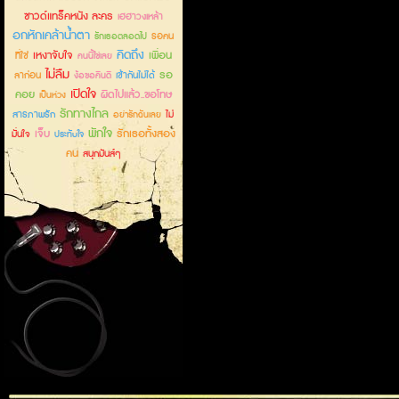
ซาวด์แทร็คหนัง ละคร
เฮฮาวงเหล้า
อกหักเคล้าน้ำตา
รอคน
รักเธอตลอดไป
คิดถึง
เหงาจับใจ
เพื่อน
ที่ใช่
คนนี้ใช่เลย
ไม่ลืม
รอ
ลาก่อน
เข้ากันไม่ได้
ง้อขอคืนดี
เปิดใจ
คอย
ผิดไปแล้ว..ขอโทษ
เป็นห่วง
รักทางไกล
สารภาพรัก
ไม่
อย่ารักฉันเลย
พักใจ
เจ็บ
รักเธอทั้งสอง
มั่นใจ
ประทับใจ
คน
สนุกมันส์ๆ