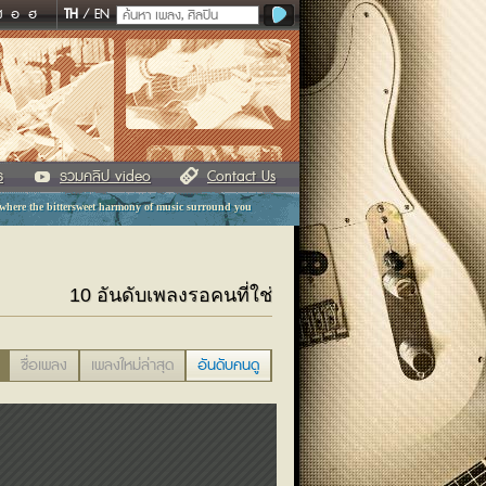
ฬ
อ
ฮ
TH
/
EN
ร
รวมคลิป video
Contact Us
 where the bittersweet harmony of music surround you
10 อันดับเพลงรอคนที่ใช่
ชื่อเพลง
เพลงใหม่ล่าสุด
อันดับคนดู