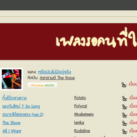
เพลงรอคนที่ใ
หรือมันไม่มีอยู่จริง
เพลง
ศิลปิน
สงกรานต์ The Voice
เนื้อ
จำนวนคนดู
152,632
ทิ้งไว้กลางทาง
Potato
เนื้
พบกันใหม่ ? So Long
Polycat
เนื้
อยากให้เธอลอง (ver.2)
Musketeers
เนื้
The Show
Lenka
เนื้
All I Want
Kodaline
เนื้