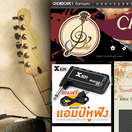
CHORDCAFE
ค้นหาเพลง
ก
ข
ค
ง
จ
ฉ
ช
ซ
C
http://chordcafe.com/
Feel
ChordC
แสดง 1
แอมป์หูฟัง