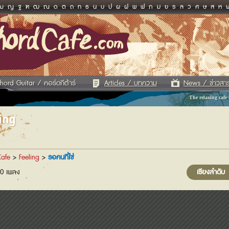
ฌ
ญ
ฐ
ฑ
ฒ
ณ
ด
ต
ถ
ท
ธ
น
บ
ป
ผ
ฝ
พ
ฟ
ภ
ม
ย
ร
ล
ว
ศ
ษ
ส
ห
hord Guitar / คอร์ดกีต้าร์
Articles / บทความ
News / ข่าวสา
The relaxing cafe
ing
afe
>
Feeling
>
รอคนที่ใช่
0 เพลง
เรียงลำดับ