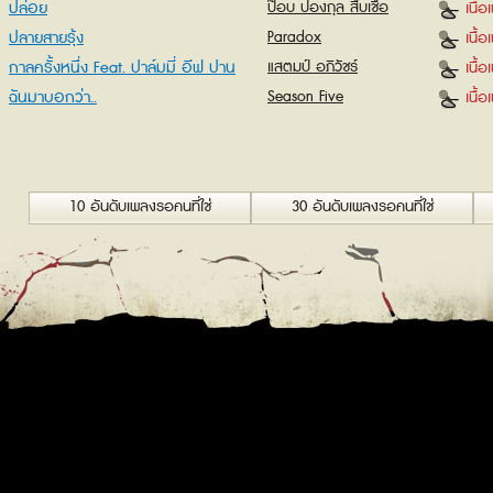
ปล่อย
ป๊อบ ปองกุล สืบเชื้อ
เนื้
ปลายสายรุ้ง
Paradox
เนื้
กาลครั้งหนึ่ง Feat. ปาล์มมี่ อีฟ ปาน
แสตมป์ อภิวัชร์
เนื้
เจริญ
ฉันมาบอกว่า..
Season Five
เนื้
10 อันดับเพลงรอคนที่ใช่
30 อันดับเพลงรอคนที่ใช่