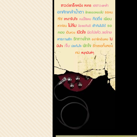
ซาวด์แทร็คหนัง ละคร
เฮฮาวงเหล้า
อกหักเคล้าน้ำตา
รอคน
รักเธอตลอดไป
คิดถึง
เหงาจับใจ
เพื่อน
ที่ใช่
คนนี้ใช่เลย
ไม่ลืม
รอ
ลาก่อน
เข้ากันไม่ได้
ง้อขอคืนดี
เปิดใจ
คอย
ผิดไปแล้ว..ขอโทษ
เป็นห่วง
รักทางไกล
สารภาพรัก
ไม่
อย่ารักฉันเลย
พักใจ
เจ็บ
รักเธอทั้งสอง
มั่นใจ
ประทับใจ
คน
สนุกมันส์ๆ