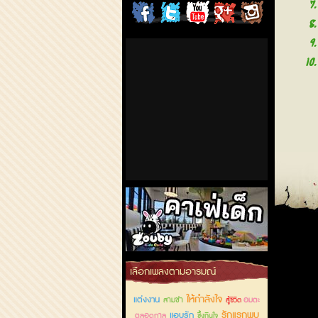
7
ChordCafe
ChordCafe
ChordCafe
ChordCafe
ChordCafe
8
9
on
on
Channel
Google+
Photo
10
Facebook
Twitter
on IG
คาเฟ่เด็กลำลูกกา
เลือกเพลงตามอารมณ์
ให้กำลังใจ
แต่งงาน
สามช่า
อมตะ
สู้ชีวิต
รักแรกพบ
แอบรัก
ตลอดกาล
ซึ้งกินใจ