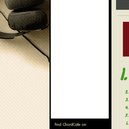
1
2
3
4
5
6
Find ChordCafe on: