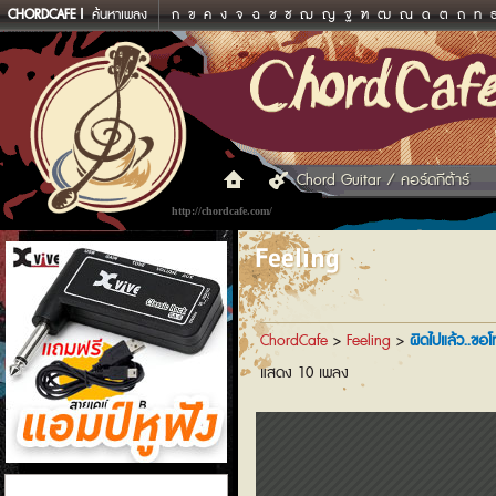
CHORDCAFE
ค้นหาเพลง
ก
ข
ค
ง
จ
ฉ
ช
ซ
ฌ
ญ
ฐ
ฑ
ฒ
ณ
ด
ต
ถ
ท
Chord Guitar / คอร์ดกีต้าร์
http://chordcafe.com/
Feeling
ChordCafe
>
Feeling
>
ผิดไปแล้ว..ขอ
แสดง 10 เพลง
แอมป์หูฟัง