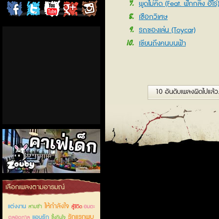
7
พูดไม่คิด (Feat. ฟักกลิ้ง ฮีโร่
ChordCafe
ChordCafe
ChordCafe
ChordCafe
ChordCafe
8
เชือกวิเศษ
9
on
on
Channel
Google+
Photo
รถของเล่น (Toycar)
10
เขียนถึงคนบนฟ้า
Facebook
Twitter
on IG
10 อันดับเพลงผิดไปแล้ว
คาเฟ่เด็กลำลูกกา
เลือกเพลงตามอารมณ์
ให้กำลังใจ
แต่งงาน
สามช่า
อมตะ
สู้ชีวิต
รักแรกพบ
แอบรัก
ตลอดกาล
ซึ้งกินใจ