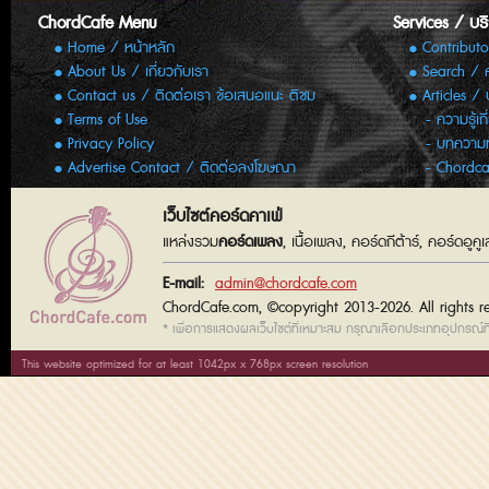
ChordCafe Menu
Services / บร
Home / หน้าหลัก
Contributo
About Us / เกี่ยวกับเรา
Search / 
Contact us / ติดต่อเรา ข้อเสนอแนะ ติชม
Articles /
Terms of Use
ความรู้เก
Privacy Policy
บทความทั
Advertise Contact / ติดต่อลงโฆษณา
Chordca
เว็บไซต์คอร์ดคาเฟ่
แหล่งรวม
คอร์ดเพลง
, เนื้อเพลง, คอร์ดกีต้าร์, คอร์ดอู
E-mail:
admin@chordcafe.com
ChordCafe.com, ©copyright 2013-2026. All rights r
* เพื่อการแสดงผลเว็บไซต์ที่เหมาะสม กรุณาเลือกประเภทอุปกรณ์ที่
This website optimized for at least 1042px x 768px screen resolution