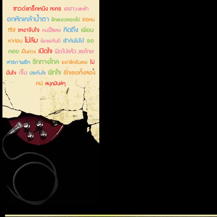
ซาวด์แทร็คหนัง ละคร
เฮฮาวงเหล้า
อกหักเคล้าน้ำตา
รอคน
รักเธอตลอดไป
คิดถึง
เหงาจับใจ
เพื่อน
ที่ใช่
คนนี้ใช่เลย
ไม่ลืม
รอ
ลาก่อน
เข้ากันไม่ได้
ง้อขอคืนดี
เปิดใจ
คอย
ผิดไปแล้ว..ขอโทษ
เป็นห่วง
รักทางไกล
สารภาพรัก
ไม่
อย่ารักฉันเลย
พักใจ
เจ็บ
รักเธอทั้งสอง
มั่นใจ
ประทับใจ
คน
สนุกมันส์ๆ