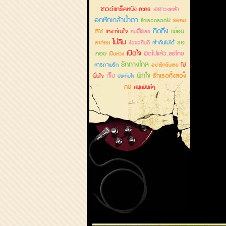
ซาวด์แทร็คหนัง ละคร
เฮฮาวงเหล้า
อกหักเคล้าน้ำตา
รอคน
รักเธอตลอดไป
คิดถึง
เหงาจับใจ
เพื่อน
ที่ใช่
คนนี้ใช่เลย
ไม่ลืม
รอ
ลาก่อน
เข้ากันไม่ได้
ง้อขอคืนดี
เปิดใจ
คอย
ผิดไปแล้ว..ขอโทษ
เป็นห่วง
รักทางไกล
สารภาพรัก
ไม่
อย่ารักฉันเลย
พักใจ
เจ็บ
รักเธอทั้งสอง
มั่นใจ
ประทับใจ
คน
สนุกมันส์ๆ