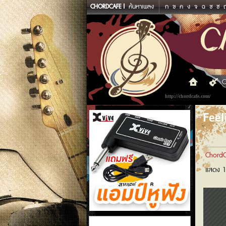
CHORDCAFE
ค้นหาเพลง
ก
ข
ค
ง
จ
ฉ
ช
ซ
C
http://chordcafe.com/
Feel
ChordC
แสดง 1
แอมป์หูฟัง