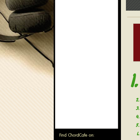
1
2
3
4
5
6
Find ChordCafe on: