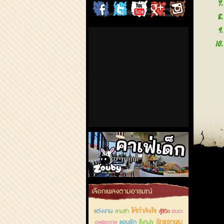
7
ChordCafe
ChordCafe
ChordCafe
ChordCafe
ChordCafe
8
9
on
on
Channel
Google+
Photo
10
Facebook
Twitter
on IG
คาเฟ่เด็กลำลูกกา
เลือกเพลงตามอารมณ์
ให้กำลังใจ
แต่งงาน
สามช่า
อมตะ
สู้ชีวิต
รักแรกพบ
แอบรัก
ตลอดกาล
ซึ้งกินใจ