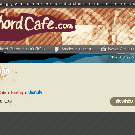
ฌ
ญ
ฐ
ฑ
ฒ
ณ
ด
ต
ถ
ท
ธ
น
บ
ป
ผ
ฝ
พ
ฟ
ภ
ม
ย
ร
ล
ว
ศ
ษ
ส
ห
hord Guitar / คอร์ดกีต้าร์
Articles / บทความ
News / ข่าวสา
The relaxing cafe
ing
afe
>
Feeling
>
ประทับใจ
0 เพลง
เรียงลำดับ