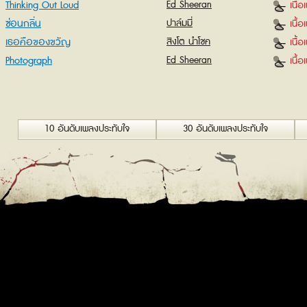
Thinking Out Loud
Ed Sheeran
เนื้
ซ่อนกลิ่น
ปาล์มมี่
เนื้
เธอคือของขวัญ
สิงโต นำโชค
เนื้
Photograph
Ed Sheeran
เนื้
10 อันดับเพลงประทับใจ
30 อันดับเพลงประทับใจ