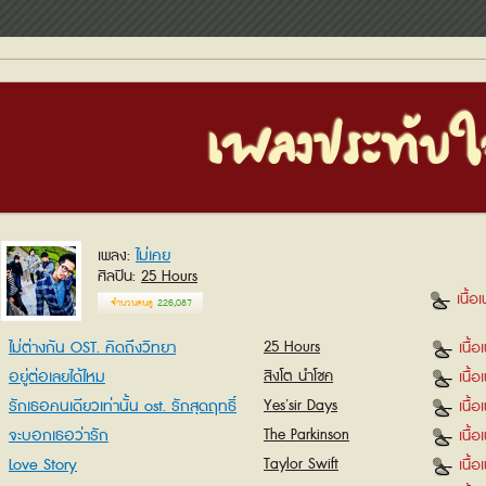
เพลงประทับใ
ไม่เคย
เพลง
ศิลปิน
25 Hours
เนื้อ
จำนวนคนดู
226,087
ไม่ต่างกัน OST. คิดถึงวิทยา
25 Hours
เนื้
อยู่ต่อเลยได้ไหม
สิงโต นำโชค
เนื้
รักเธอคนเดียวเท่านั้น ost. รักสุดฤทธิ์
Yes’sir Days
เนื้
จะบอกเธอว่ารัก
The Parkinson
เนื้
Love Story
Taylor Swift
เนื้