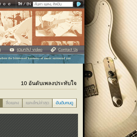
ฬ
อ
ฮ
TH
/
EN
ร
รวมคลิป video
Contact Us
 where the bittersweet harmony of music surround you
10 อันดับเพลงประทับใจ
ชื่อเพลง
เพลงใหม่ล่าสุด
อันดับคนดู