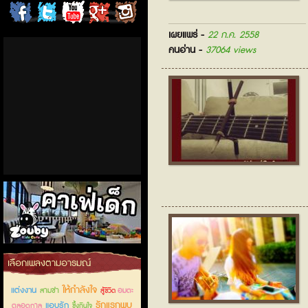
ChordCafe
ChordCafe
ChordCafe
ChordCafe
ChordCafe
เผยแพร่ -
22 ก.ค. 2558
on
on
Channel
Google+
Photo
คนอ่าน -
37064 views
Facebook
Twitter
on IG
คาเฟ่เด็กลำลูกกา
เลือกเพลงตามอารมณ์
ให้กำลังใจ
แต่งงาน
สามช่า
อมตะ
สู้ชีวิต
รักแรกพบ
แอบรัก
ตลอดกาล
ซึ้งกินใจ