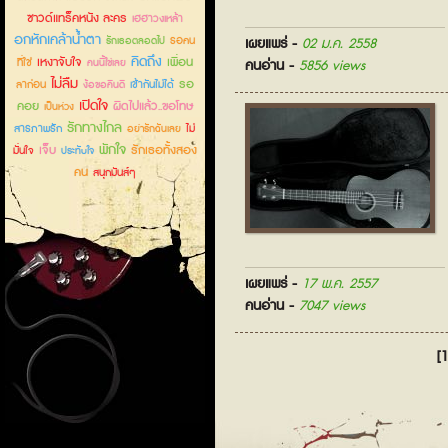
ซาวด์แทร็คหนัง ละคร
เฮฮาวงเหล้า
อกหักเคล้าน้ำตา
รอคน
รักเธอตลอดไป
เผยแพร่ -
02 ม.ค. 2558
คิดถึง
เหงาจับใจ
เพื่อน
ที่ใช่
คนนี้ใช่เลย
คนอ่าน -
5856 views
ไม่ลืม
รอ
ลาก่อน
เข้ากันไม่ได้
ง้อขอคืนดี
เปิดใจ
คอย
ผิดไปแล้ว..ขอโทษ
เป็นห่วง
รักทางไกล
สารภาพรัก
ไม่
อย่ารักฉันเลย
พักใจ
เจ็บ
รักเธอทั้งสอง
มั่นใจ
ประทับใจ
คน
สนุกมันส์ๆ
เผยแพร่ -
17 พ.ค. 2557
คนอ่าน -
7047 views
[1