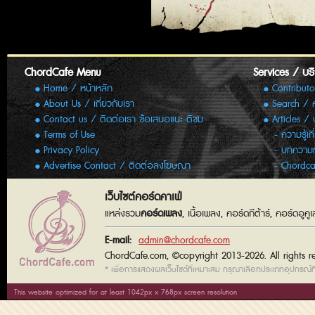
ChordCafe Menu
Services / บร
Home / หน้าหลัก
Contributo
About Us / เกี่ยวกับเรา
Search / 
Contact us / ติดต่อเรา ข้อเสนอแนะ ติชม
Articles /
Terms of Use
ความรู้เก
Privacy Policy
บทความทั
Advertise Contact / ติดต่อลงโฆษณา
Chordca
เว็บไซต์คอร์ดคาเฟ่
แหล่งรวม
คอร์ดเพลง
, เนื้อเพลง, คอร์ดกีต้าร์, คอร์ดอู
E-mail:
admin@chordcafe.com
ChordCafe.com, ©copyright 2013-2026. All rights r
* เพื่อการแสดงผลเว็บไซต์ที่เหมาะสม กรุณาเลือกประเภทอุปกรณ์ที่
This website optimized for at least 1042px x 768px screen resolution