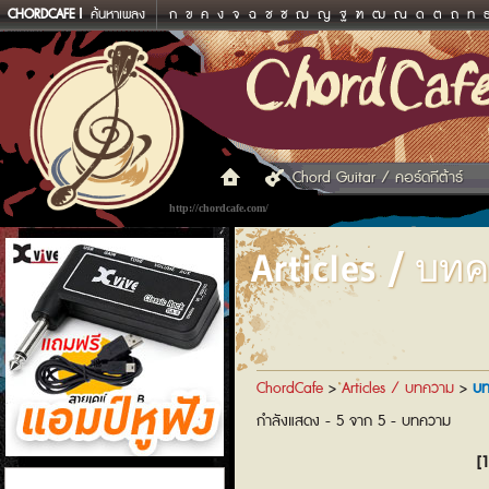
CHORDCAFE
ค้นหาเพลง
ก
ข
ค
ง
จ
ฉ
ช
ซ
ฌ
ญ
ฐ
ฑ
ฒ
ณ
ด
ต
ถ
ท
Chord Guitar / คอร์ดกีต้าร์
http://chordcafe.com/
Articles / บท
ChordCafe
>
Articles / บทความ
>
บท
กำลังแสดง - 5 จาก 5 - บทความ
[1
แอมป์หูฟัง