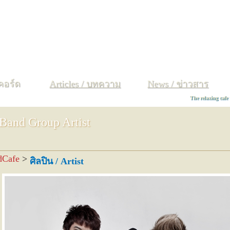
ง
จ
ฉ
ช
ซ
ฌ
ญ
ฐ
ฑ
ฒ
ณ
ด
ต
ถ
ท
ธ
น
บ
ป
ผ
ฝ
พ
ฟ
 คอร์ด
Articles / บทความ
News / ข่าวสาร
The relaxing cafe
 Band Group Artist
dCafe
>
ศิลปิน / Artist