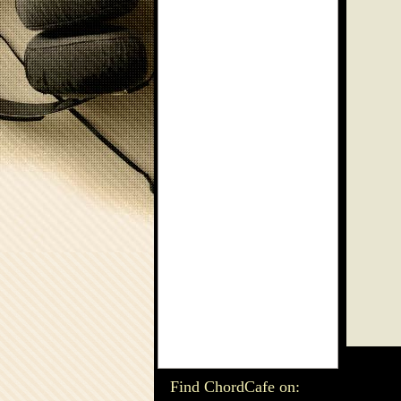
Find ChordCafe on: