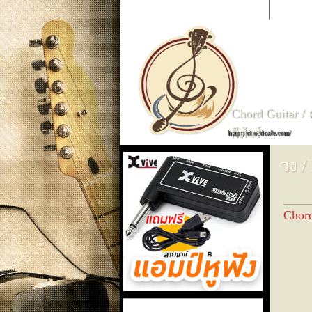
CHORDCAFE
ค้นหาเพลง
ก
ข
ค
Chord Guitar /
กีต้าร์
http://chordcafe.com/
วง /
Chor
แอมป์หูฟัง