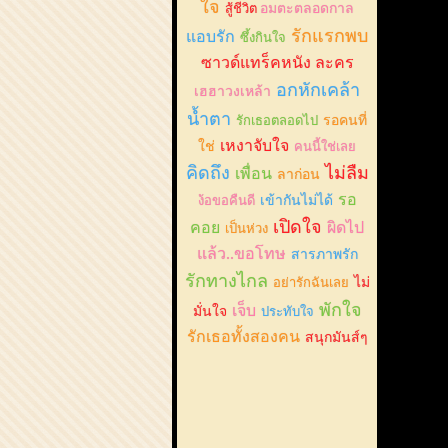
ใจ
สู้ชีวิต
อมตะตลอดกาล
รักแรกพบ
แอบรัก
ซึ้งกินใจ
ซาวด์แทร็คหนัง ละคร
อกหักเคล้า
เฮฮาวงเหล้า
น้ำตา
รักเธอตลอดไป
รอคนที่
เหงาจับใจ
ใช่
คนนี้ใช่เลย
คิดถึง
ไม่ลืม
เพื่อน
ลาก่อน
รอ
ง้อขอคืนดี
เข้ากันไม่ได้
เปิดใจ
คอย
ผิดไป
เป็นห่วง
แล้ว..ขอโทษ
สารภาพรัก
รักทางไกล
อย่ารักฉันเลย
ไม่
พักใจ
เจ็บ
มั่นใจ
ประทับใจ
รักเธอทั้งสองคน
สนุกมันส์ๆ