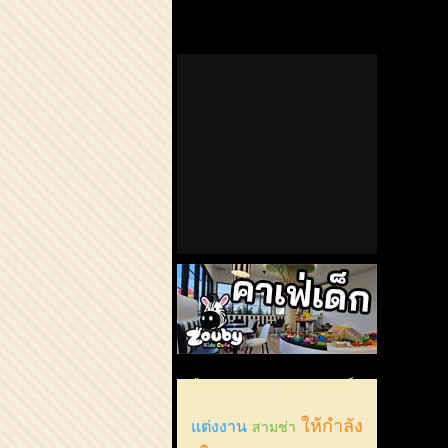
ChordCafe
ChordCafe
ChordCafe
ChordCafe
ChordCaf
on
on
Channel
Google+
Photo
Facebook
Twitter
on
IG
คาเฟ่เด็กลำลูกกา
เลือกเพลงตามอารมณ์
ให้กำลัง
แต่งงาน
สามช่า