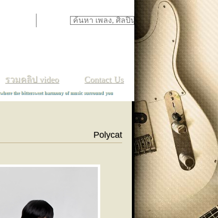
ภ
ม
ย
ร
ล
ว
ศ
ษ
ส
ห
ฬ
อ
ฮ
TH
/
EN
รวมคลิป video
Contact Us
 where the bittersweet harmony of music surround you
Polycat